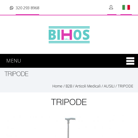
320 293 8968
MENU
TRIPODE
Home
/
B2B
/
Articoli Medicali
/
AUSILI
/
TRIPODE
TRIPODE