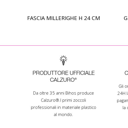
FASCIA MILLERIGHE H 24 CM
G
Scopri di più
PRODUTTORE UFFICIALE
C
CALZURO®
Gli 
Da oltre 35 anni Bihos produce
24H l
Calzuro®.I primi zoccoli
pagam
professionali in materiale plastico
la 
al mondo.