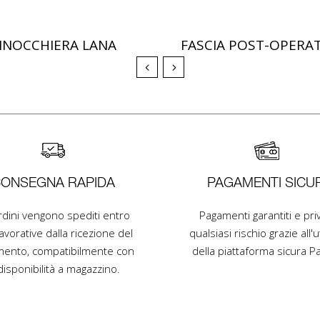
INOCCHIERA LANA
FASCIA POST-OPERA
Scopri di più
Scopri di più
ONSEGNA RAPIDA
PAGAMENTI SICUR
ordini vengono spediti entro
Pagamenti garantiti e priv
avorative dalla ricezione del
qualsiasi rischio grazie all'ut
ento, compatibilmente con
della piattaforma sicura Pa
disponibilità a magazzino.