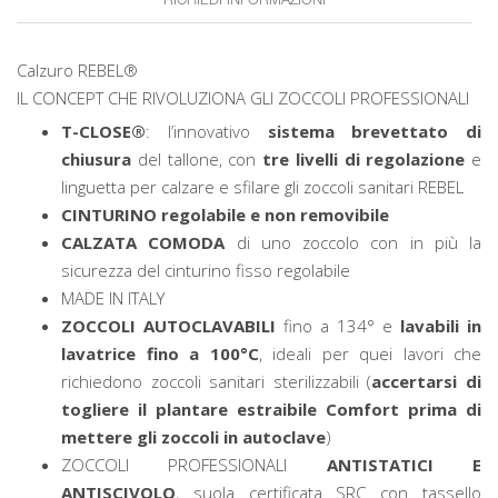
RICHIEDI INFORMAZIONI
Calzuro REBEL®
IL CONCEPT CHE RIVOLUZIONA GLI ZOCCOLI PROFESSIONALI
T-CLOSE®
: l’innovativo
sistema brevettato di
chiusura
del tallone, con
tre livelli di regolazione
e
linguetta per calzare e sfilare gli zoccoli sanitari REBEL
CINTURINO regolabile e non removibile
CALZATA COMODA
di uno zoccolo con in più la
sicurezza del cinturino fisso regolabile
MADE IN ITALY
ZOCCOLI AUTOCLAVABILI
fino a 134° e
lavabili in
lavatrice fino a 100°C
, ideali per quei lavori che
richiedono zoccoli sanitari sterilizzabili (
accertarsi di
togliere il plantare estraibile Comfort prima di
mettere gli zoccoli in autoclave
)
ZOCCOLI PROFESSIONALI
ANTISTATICI E
ANTISCIVOLO
, suola certificata SRC con tassello