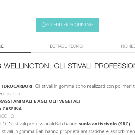
ACCEDI PER ACQUISTARE
NE
DETTAGLI TECNICI
RICHIE
WELLINGTON: GLI STIVALI PROFESSION
I IDROCARBURI
. Gli stivali in gomma sono realizzati con polimeri 
ere bianco.
RASSI ANIMALI E AGLI OLII VEGETALI
A CASEINA
OCCHIO
. Gli stivali professionali Bab hanno
suola antiscivolo (SRC)
li stivali in gomma Bab hanno proprietà antistatiche e assorbimen