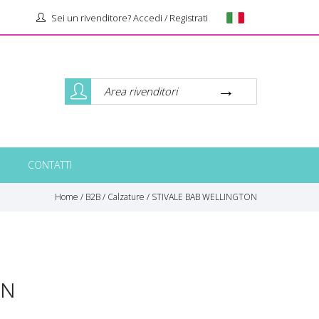
Sei un rivenditore? Accedi / Registrati
Area rivenditori
CONTATTI
Home
/
B2B
/
Calzature
/
STIVALE BAB WELLINGTON
ON