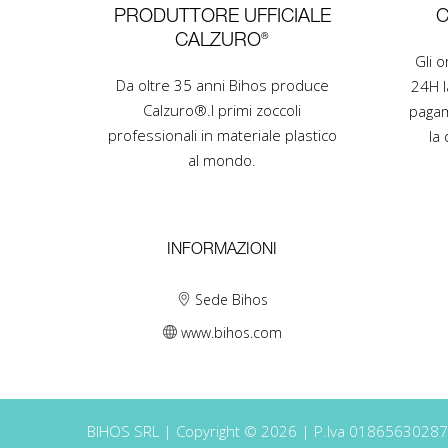
PRODUTTORE UFFICIALE
C
CALZURO®
Gli 
Da oltre 35 anni Bihos produce
24H l
Calzuro®.I primi zoccoli
pagam
professionali in materiale plastico
la 
al mondo.
INFORMAZIONI
Sede Bihos
www.bihos.com
BIHOS SRL | Copyright © 2026 | P.Iva 01865630287