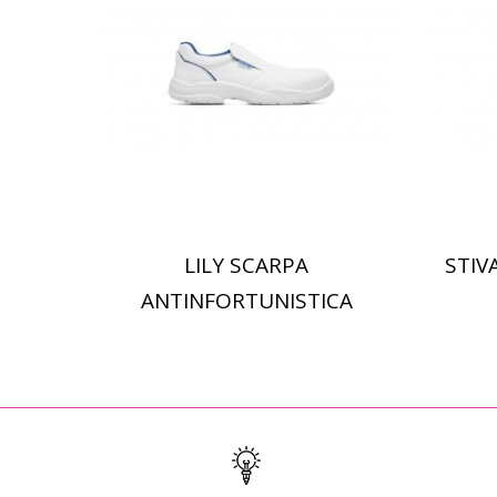
LILY SCARPA
STIV
Scopri di più
ANTINFORTUNISTICA